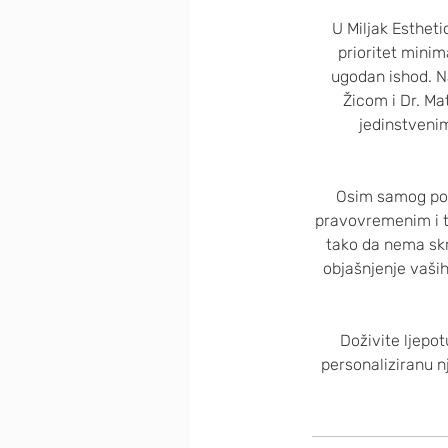
U Miljak Esthet
prioritet minim
ugodan ishod. Na
Žicom i Dr. Ma
jedinstvenim
Osim samog post
pravovremenim i t
tako da nema skr
objašnjenje vaših
Doživite ljepot
personaliziranu 