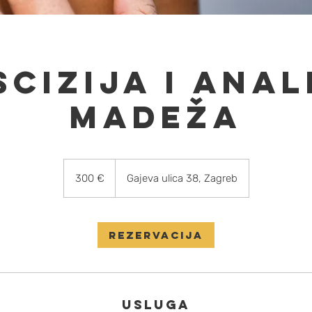
scizija i Anal
Madeža
300
eura
300 €
Gajeva ulica 38, Zagreb
Rezervacija
Usluga