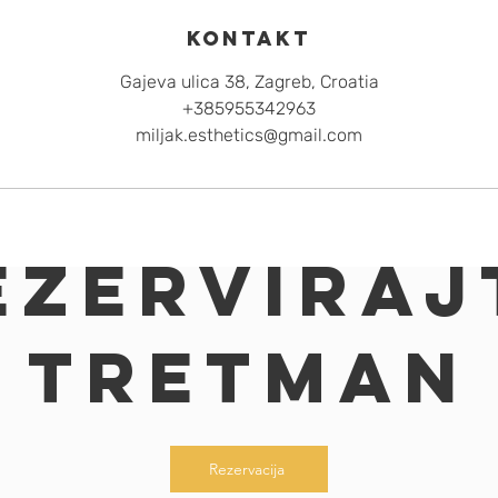
Kontakt
Gajeva ulica 38, Zagreb, Croatia
+385955342963
miljak.esthetics@gmail.com
ezerviraj
tretman
Rezervacija