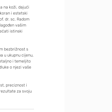
 na koži, dajući
koran i estetski
of. dr. sc. Radom
rilagođen vašim
ćati istinski
am bezbrižnost s
a u ukupnu cijenu,
aljno i temeljito
dluke o njezi vaše
st, preciznost i
ezultate za svoju