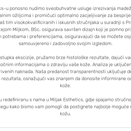
ics-u ponosno nudimo sveobuhvatne usluge izrezivanja madeža
alnim ožiljcima i promičući optimalno zacjeljivanje za besprije
š tim visokokvalificiranih i iskusnih stručnjaka u suradnji s Pr
tejom Miljkom, BSc, osigurava savršen dizajn koji je pomno p
 potrebama i preferencijama, osiguravajući da se možete osje
samouvjereno i zadovoljno svojim izgledom.
upka ekscizije, pružamo brze histološke rezultate, dajući v
očnim informacijama o zdravlju vaše kože. Analiza je uključen
ivenih naknada. Naša predanost transparentnosti uključuje det
 rezultata, osnažujući vas znanjem da donosite informirane o
kože.
u redefiniranu s nama u Miljak Esthetics, gdje spajamo stručno
njegu kako bismo vam pomogli da postignete najbolje moguće r
kožu.