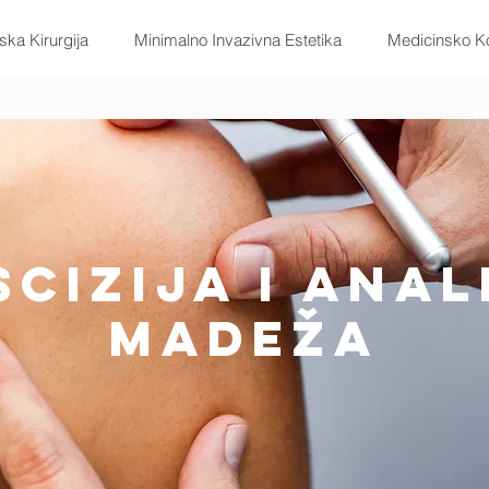
ska Kirurgija
Minimalno Invazivna Estetika
Medicinsko Ko
scizija i Anal
Madeža