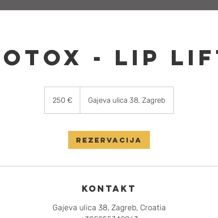
otox - Lip Li
250
eura
250 €
Gajeva ulica 38, Zagreb
Rezervacija
Kontakt
Gajeva ulica 38, Zagreb, Croatia