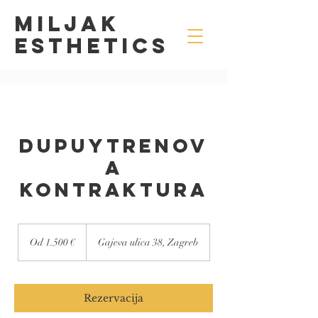
MILJAK
Esthetics
Dupuytrenov
a
Kontraktura
Od
1.500
Od 1.500 €
Gajeva ulica 38, Zagreb
eura
Rezervacija