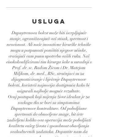
Usluga
Dupuytrenova bolest može biti iscrpljujuće
stanje, ograničavajući vaš stisak, spretnost i
neovisnost. Ali naše inovativne kirurške tehnike
mogu u potpunosti poništiti njegove učinke,
vraćajući vam punu upotrebu vaših ruku. Naš
visokokvalificirani tim kirurga šake u suradnji s
Prof. dr. sc. Radom Žicom i Dr. Matejom
Miljkom, dr. med., BSc, stručnjaci su za
dijagnosticiranje i liječenje Dupuytrenove
bolesti, koristeći najnovija dostignuća kako bi
osigurali najbolje moguće rezultate.
Ovaj postupak koji mijenja život idealan je za
svakoga tko se bori sa simptomima
Dupuytrenove kontrakture. Od poboljšane
spretnosti do obnovljene snage, bit ćete
zadivljeni koliko ova operacija može poboljšati
kvalitetu vašeg života i sposobnost obavljanja
svakodnevnih zadataka. Dopustite nam da