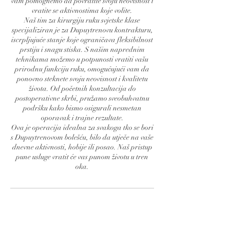
vam pomognemo da povratite svoju neovisnost i
vratite se aktivnostima koje volite.
Naš tim za kirurgiju ruku svjetske klase
specijaliziran je za Dupuytrenovu kontrakturu,
iscrpljujuće stanje koje ograničava fleksibilnost
prstiju i snagu stiska. S našim naprednim
tehnikama možemo u potpunosti vratiti vašu
prirodnu funkciju ruku, omogućujući vam da
ponovno steknete svoju neovisnost i kvalitetu
života. Od početnih konzultacija do
postoperativne skrbi, pružamo sveobuhvatnu
podršku kako bismo osigurali nesmetan
oporavak i trajne rezultate.
Ova je operacija idealna za svakoga tko se bori
s Dupuytrenovom bolešću, bilo da utječe na vaše
dnevne aktivnosti, hobije ili posao. Naš pristup
pune usluge vratit će vas punom životu u tren
oka.
Kontakt