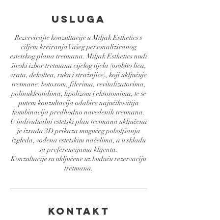
Usluga
Rezervirajte konzultacije u Miljak Esthetics s
ciljem kreiranja Vašeg personaliziranog
estetskog plana tretmana. Miljak Esthetics nudi
široki izbor tretmana cijelog tijela (osobito lica,
vrata, dekoltea, ruku i stražnjice), koji uključuje
tretmane: botoxom, filerima, revitalizatorima,
polinukleotidima, lipolizom i eksosomima, te se
putem konzultacija odabire najučikovitija
kombinacija predhodno navedenih tretmana.
U individualni estetski plan tretmana uključena
je izrada 3D prikaza mugućeg poboljšanja
izgleda, vođena estetskim načelima, a u skladu
sa preferencijama klijenta.
Konzultacije su uključene uz buduću rezervaciju
tretmana.
Kontakt