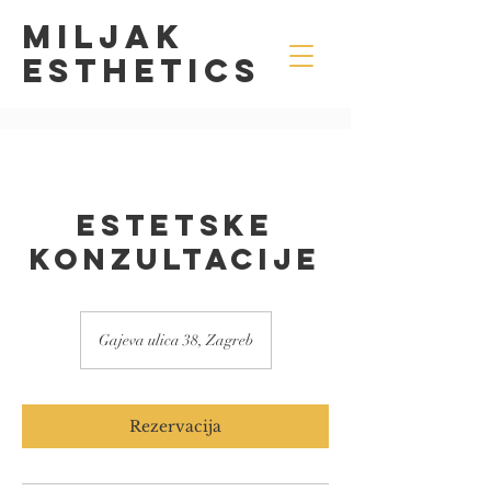
MILJAK
Esthetics
Estetske
Konzultacije
Gajeva ulica 38, Zagreb
Rezervacija