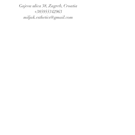
Gajeva ulica 38, Zagreb, Croatia
+385955342963
miljak.esthetics@gmail.com
Rezervirajte
tretman
Rezervacija
© 2026 by Miljak Esthetics