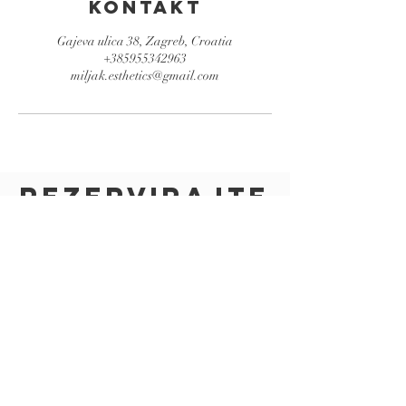
Kontakt
Gajeva ulica 38, Zagreb, Croatia
+385955342963
miljak.esthetics@gmail.com
Rezervirajte
tretman
Rezervacija
© 2026 by Miljak Esthetics