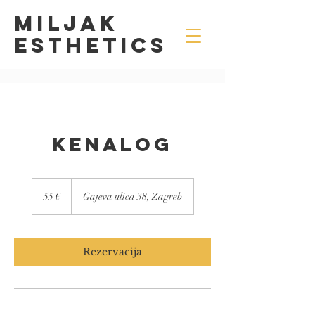
MILJAK
Esthetics
Kenalog
55
eura
55 €
Gajeva ulica 38, Zagreb
Rezervacija