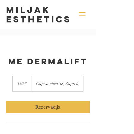
MILJAK
Esthetics
ME DermaLift
550
eura
550 €
Gajeva ulica 38, Zagreb
Rezervacija