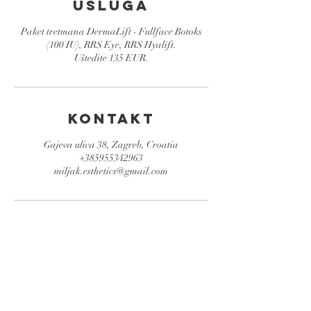
Usluga
Paket tretmana DermaLift - Fullface Botoks
(100 IU), RRS Eye, RRS Hyalift.
Uštedite 135 EUR.
Kontakt
Gajeva ulica 38, Zagreb, Croatia
+385955342963
miljak.esthetics@gmail.com
Rezervirajte
tretman