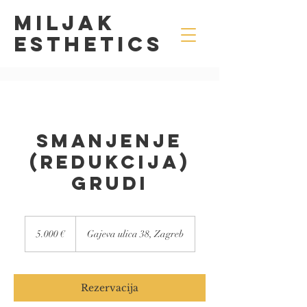
MILJAK
Esthetics
Smanjenje
(Redukcija)
Grudi
5.000
eura
5.000 €
Gajeva ulica 38, Zagreb
Rezervacija