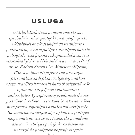
Usluga
U Miljak Estheticsu ponosni smo što smo
specijalizirani za postupke smanjenja grudi,
uključujući one koji uključuju smanjenje s
podizanjem, a sve je pažljivo osmišljeno kako bi
poboljšalo vašu ljepotu i ukupnu udobnost. Naš
visokokvalificirani i iskusni tim u suradnji Prof.
dr. sc. Radom Žicom i Dr. Matejom Miljkom,
BSc, u potpunosti je posvećen pružanju
personaliziranih planova liječenja nakon
njege, marljivo izrađenih kako bi osigurali vaše
optimalno iscjeljenje i maksimalno
zadovoljstvo. Vjerujte našoj predanosti da vas
podržimo i vodimo na svakom koraku na vašem
putu prema sigurnijoj i osnaženijoj verziji sebe.
Razumijemo značajan utjecaj koji ovi postupci
mogu imati na vaš život i tu smo da ponudimo
našu stručnu brigu i pažnju kako bismo vam
pomogli da postignete najbolje moguće