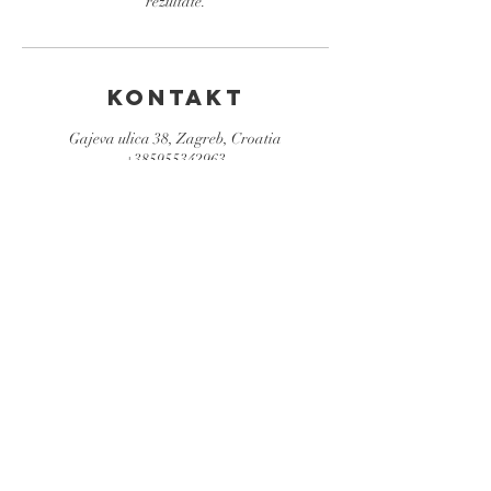
rezultate.
Kontakt
Gajeva ulica 38, Zagreb, Croatia
+385955342963
miljak.esthetics@gmail.com
Rezervirajte
tretman
Rezervacija